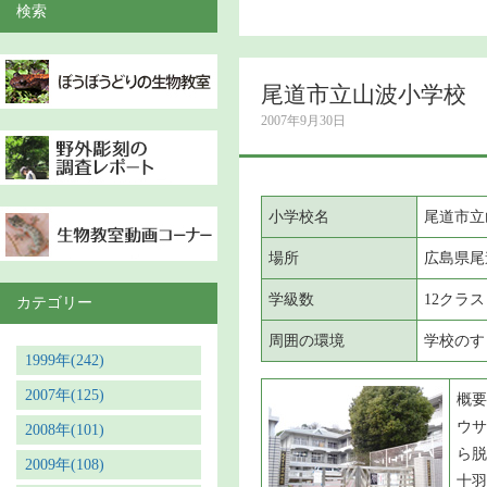
検索
尾道市立山波小学校
2007年9月30日
小学校名
尾道市立
場所
広島県尾
学級数
12クラ
カテゴリー
周囲の環境
学校のす
1999年(242)
2007年(125)
概要
ウサ
2008年(101)
ら脱
2009年(108)
十羽