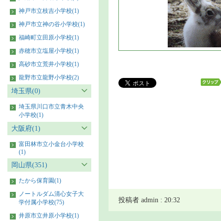
神戸市立枝吉小学校(1)
神戸市立神の谷小学校(1)
福崎町立田原小学校(1)
赤穂市立塩屋小学校(1)
高砂市立荒井小学校(1)
龍野市立龍野小学校(2)
埼玉県(0)
埼玉県川口市立青木中央
小学校(1)
大阪府(1)
富田林市立小金台小学校
(1)
岡山県(351)
たから保育園(1)
ノートルダム清心女子大
投稿者 admin : 20:32
学付属小学校(75)
井原市立井原小学校(1)