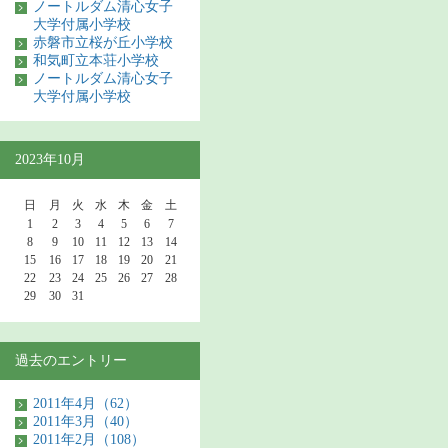
ノートルダム清心女子
大学付属小学校
赤磐市立桜が丘小学校
和気町立本荘小学校
ノートルダム清心女子
大学付属小学校
2023年10月
日
月
火
水
木
金
土
1
2
3
4
5
6
7
8
9
10
11
12
13
14
15
16
17
18
19
20
21
22
23
24
25
26
27
28
29
30
31
過去のエントリー
2011年4月（62）
2011年3月（40）
2011年2月（108）