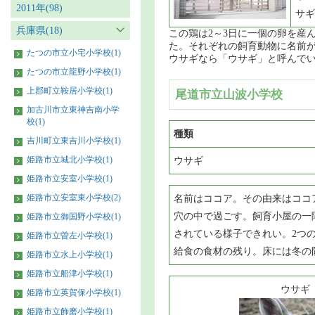
2011年(98)
サギ
兵庫県(18)
この鶏は2～3日に一個の卵を産
た。それぞれの飼育動物に名前が
たつの市立小宅小学校(1)
ウサギなら「ウサギ」と呼んで
たつの市立龍野小学校(1)
上郡町立鞍居小学校(1)
尾道市立山波小学校
加古川市立東神吉南小学
校(1)
種類
吉川町立東吉川小学校(1)
姫路市立城北小学校(1)
ウサギ
姫路市立安室小学校(1)
姫路市立安室東小学校(2)
名前はココア。その由来はココ
穴の中で過ごす。飼育小屋の一
姫路市立御国野小学校(1)
されている様子できれい。2つ
姫路市立曽左小学校(1)
給食の食材の残り。床には冬の
姫路市立水上小学校(1)
姫路市立船津小学校(1)
ウサギ
姫路市立英賀保小学校(1)
姫路市立飾磨小学校(1)