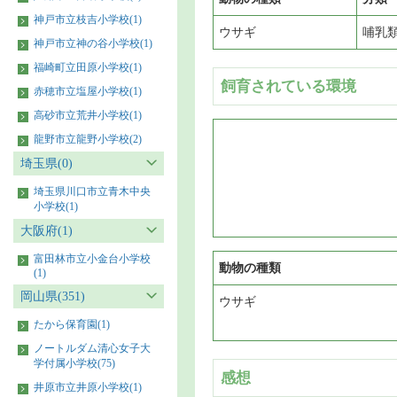
神戸市立枝吉小学校(1)
ウサギ
哺乳
神戸市立神の谷小学校(1)
福崎町立田原小学校(1)
飼育されている環境
赤穂市立塩屋小学校(1)
高砂市立荒井小学校(1)
龍野市立龍野小学校(2)
埼玉県(0)
埼玉県川口市立青木中央
小学校(1)
大阪府(1)
富田林市立小金台小学校
動物の種類
(1)
岡山県(351)
ウサギ
たから保育園(1)
ノートルダム清心女子大
学付属小学校(75)
感想
井原市立井原小学校(1)