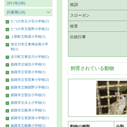
2011年(98)
校訓
兵庫県(18)
スローガン
たつの市立小宅小学校(1)
校章
たつの市立龍野小学校(1)
上郡町立鞍居小学校(1)
伝統行事
加古川市立東神吉南小学
校(1)
吉川町立東吉川小学校(1)
姫路市立城北小学校(1)
飼育されている動物
姫路市立安室小学校(1)
姫路市立安室東小学校(2)
姫路市立御国野小学校(1)
姫路市立曽左小学校(1)
姫路市立水上小学校(1)
姫路市立船津小学校(1)
姫路市立英賀保小学校(1)
姫路市立飾磨小学校(1)
動物の種類
分類