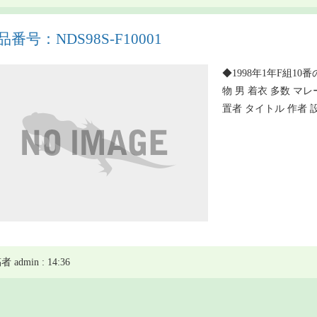
品番号：NDS98S-F10001
◆1998年1年F組10番
物 男 着衣 多数 マ
置者 タイトル 作者 
 admin : 14:36