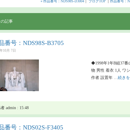
« 作品番号：NDS98S-D3004
｜
ブログTOP
｜
作品番号：NDS
近の記事
品番号：NDS98S-B3705
8年10月 7日
◆1998年1年B組37番
物 男性 着衣 1人 ワ
作者 設置年 …
続きを
 admin : 15:48
品番号：NDS02S-F3405