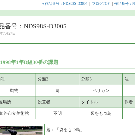
« 作品番号：NDS98S-D3004
｜
ブログTOP
｜
作品番号：NDS
品番号：NDS98S-D3005
8年7月27日
1998年1年D組30番の課題
類1
分類2
分類3
注
動物
鳥
ペリカン
置場所
設置者
タイトル
作者
姫路市立美術館
不明
袋をもつ鳥
題：「袋をもつ鳥」