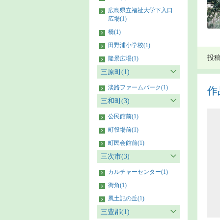
広島県立福祉大学下入口
広場(1)
橋(1)
田野浦小学校(1)
投稿者
隆景広場(1)
三原町(1)
淡路ファームパーク(1)
作
三和町(3)
公民館前(1)
町役場前(1)
町民会館前(1)
三次市(3)
カルチャーセンター(1)
街角(1)
風土記の丘(1)
三豊郡(1)