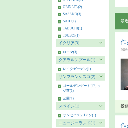
OBINATA(2)
SASANO(3)
最
SATO(1)
TABUCHI(1)
TSUBOI(1)
作
イタリア(3)
200
ローマ(3)
クアラルンプール(1)
レイクガーデン(1)
サンフランシスコ(2)
ゴールデンゲートブリッ
ジ前(1)
公園(1)
スペイン(1)
投稿者
サンセバステｲアン(1)
ニュージーランド(1)
作