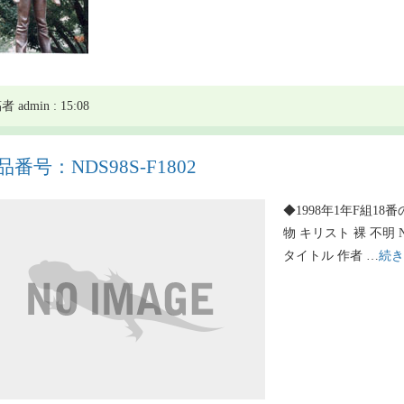
 admin : 15:08
品番号：NDS98S-F1802
◆1998年1年F組18番
物 キリスト 裸 不明 N
タイトル 作者 …
続き