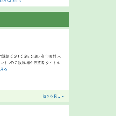
98S-D3101 »
の課題 分類1 分類2 分類3 注 市町村 人
シントンD.C 設置場所 設置者 タイトル
見る
続きを見る »