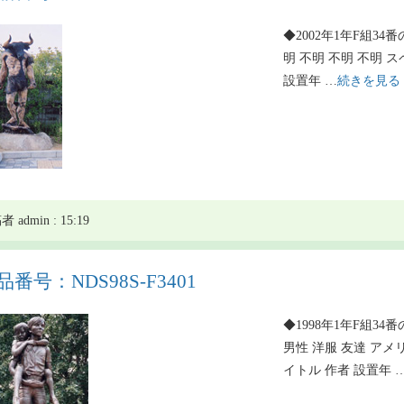
◆2002年1年F組34番
明 不明 不明 不明 
設置年 …
続きを見る
 admin : 15:19
品番号：NDS98S-F3401
◆1998年1年F組34番
男性 洋服 友達 アメ
イトル 作者 設置年 