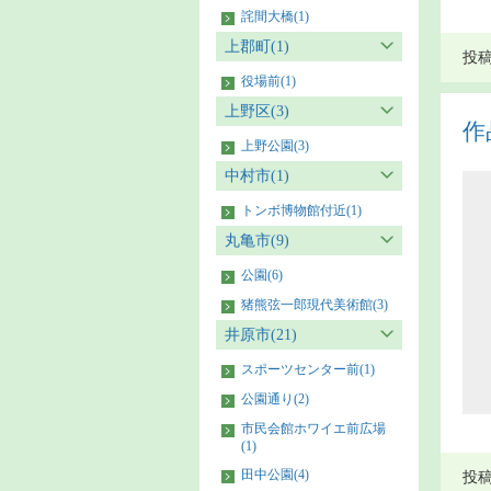
詫間大橋(1)
上郡町(1)
投稿者
役場前(1)
上野区(3)
作
上野公園(3)
中村市(1)
トンボ博物館付近(1)
丸亀市(9)
公園(6)
猪熊弦一郎現代美術館(3)
井原市(21)
スポーツセンター前(1)
公園通り(2)
市民会館ホワイエ前広場
(1)
田中公園(4)
投稿者