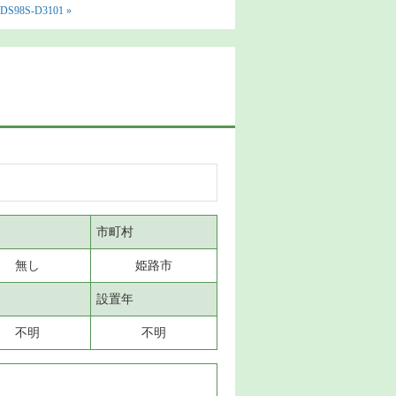
98S-D3101 »
市町村
無し
姫路市
設置年
不明
不明