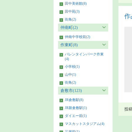
田中美術館(8)
田中苑(3)
作
街角(2)
仲南町(2)
仲南中学校前(2)
作東町(8)
バレンタインパーク作東
(4)
小学校(1)
山中(1)
街角(2)
倉敷市(123)
JR倉敷駅(8)
JR新倉敷駅(1)
投稿者
ダイエー前(1)
マスカットスタジアム(4)
三越前(1)