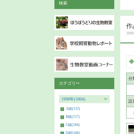
検索
作
200
◆
分
カテゴリー
1998年(1004)
設
A組(132)
B組(157)
C組(184)
D組(166)