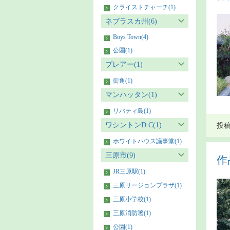
クライストチャーチ(1)
ネブラスカ州(6)
Boys Town(4)
公園(1)
ブレアー(1)
街角(1)
マンハッタン(1)
リバティ島(1)
ワシントンD.C(1)
投稿者
ホワイトハウス議事堂(1)
三原市(9)
作
JR三原駅(1)
三原リージョンプラザ(1)
三原小学校(1)
三原消防署(1)
公園(1)