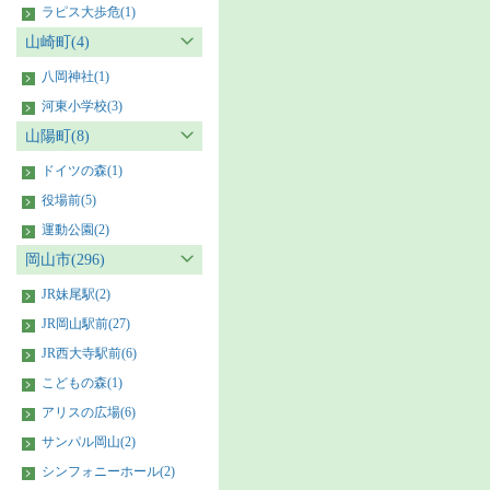
ラピス大歩危(1)
山崎町(4)
八岡神社(1)
河東小学校(3)
山陽町(8)
ドイツの森(1)
役場前(5)
運動公園(2)
岡山市(296)
JR妹尾駅(2)
JR岡山駅前(27)
JR西大寺駅前(6)
こどもの森(1)
アリスの広場(6)
サンパル岡山(2)
シンフォニーホール(2)