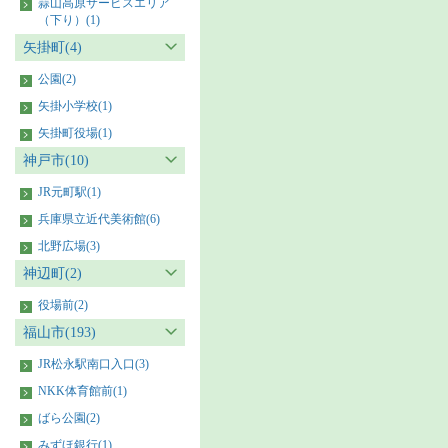
蒜山高原サービスエリア
（下り）(1)
矢掛町(4)
公園(2)
矢掛小学校(1)
矢掛町役場(1)
神戸市(10)
JR元町駅(1)
兵庫県立近代美術館(6)
北野広場(3)
神辺町(2)
役場前(2)
福山市(193)
JR松永駅南口入口(3)
NKK体育館前(1)
ばら公園(2)
みずほ銀行(1)