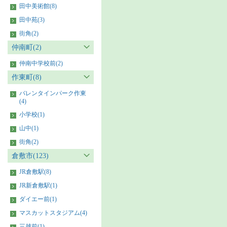
田中美術館(8)
田中苑(3)
街角(2)
仲南町(2)
仲南中学校前(2)
作東町(8)
バレンタインパーク作東
(4)
小学校(1)
山中(1)
街角(2)
倉敷市(123)
JR倉敷駅(8)
JR新倉敷駅(1)
ダイエー前(1)
マスカットスタジアム(4)
三越前(1)