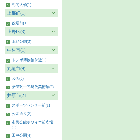
詫間大橋(1)
上郡町(1)
役場前(1)
上野区(3)
上野公園(3)
中村市(1)
トンボ博物館付近(1)
丸亀市(9)
公園(6)
猪熊弦一郎現代美術館(3)
井原市(21)
スポーツセンター前(1)
公園通り(2)
市民会館ホワイエ前広場
(1)
田中公園(4)