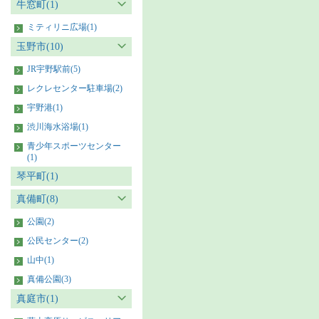
牛窓町(1)
ミティリニ広場(1)
玉野市(10)
JR宇野駅前(5)
レクレセンター駐車場(2)
宇野港(1)
渋川海水浴場(1)
青少年スポーツセンター
(1)
琴平町(1)
真備町(8)
公園(2)
公民センター(2)
山中(1)
真備公園(3)
真庭市(1)