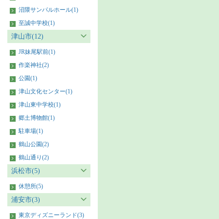
沼隈サンパルホール(1)
至誠中学校(1)
津山市(12)
JR妹尾駅前(1)
作楽神社(2)
公園(1)
津山文化センター(1)
津山東中学校(1)
郷土博物館(1)
駐車場(1)
鶴山公園(2)
鶴山通り(2)
浜松市(5)
休憩所(5)
浦安市(3)
東京ディズニーランド(3)