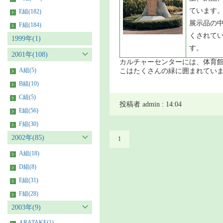
ています
E組(182)
展示品の
F組(184)
くされて
1999年(1)
す。
2001年(108)
カルチャーセンターには、体育
A組(5)
こはたくさんの緑に囲まれてい
B組(10)
C組(5)
投稿者 admin : 14:04
E組(56)
F組(30)
2002年(85)
1
A組(18)
D組(8)
E組(31)
F組(28)
2003年(9)
ARATAKE(1)