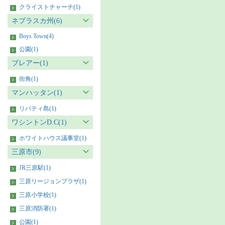
クライストチャーチ(1)
ネブラスカ州(6)
Boys Town(4)
公園(1)
ブレアー(1)
街角(1)
マンハッタン(1)
リバティ島(1)
ワシントンD.C(1)
ホワイトハウス議事堂(1)
三原市(9)
JR三原駅(1)
三原リージョンプラザ(1)
三原小学校(1)
三原消防署(1)
公園(1)