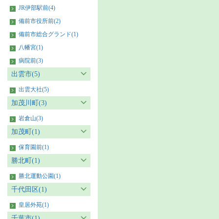
JR伊部駅前(4)
備前市役所前(2)
備前市総合グランド(1)
八幡宮(1)
病院前(3)
出雲市(5)
出雲大社(5)
加茂川町(3)
岩倉山(3)
加茂町(1)
保育園前(1)
勝北町(1)
勝北運動公園(1)
千代田区(1)
皇居外苑(1)
千葉市(1)