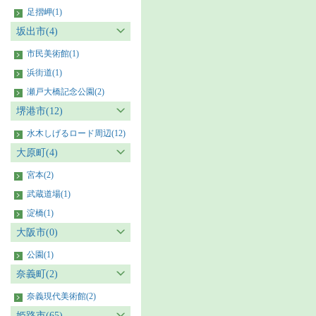
足摺岬(1)
坂出市(4)
市民美術館(1)
浜街道(1)
瀬戸大橋記念公園(2)
堺港市(12)
水木しげるロード周辺(12)
大原町(4)
宮本(2)
武蔵道場(1)
淀橋(1)
大阪市(0)
公園(1)
奈義町(2)
奈義現代美術館(2)
姫路市(65)