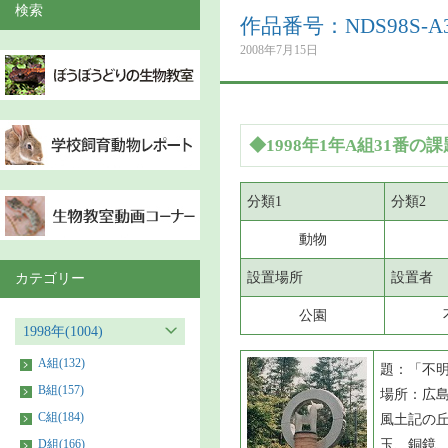
検索
作品番号：NDS98S-A3
2008年7月15日
◆1998年1年A組31番の課
分類1
分類2
動物
設置場所
設置者
カテゴリー
公園
1998年(1004)
A組(132)
題：「不
B組(157)
場所：広
C組(184)
風土記の
D組(166)
玉、銅鏡