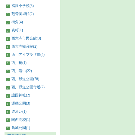
福浜小学校(3)
范曽美術館(2)
街角(4)
表町(1)
西大寺市民会館(3)
西大寺観音院(2)
西川アイプラザ前(4)
西川橋(1)
西川沿い(22)
西川緑道公園(78)
西川緑道公園付近(7)
護国神社(2)
運動公園(3)
道沿い(1)
関西高校(1)
鳥城公園(1)