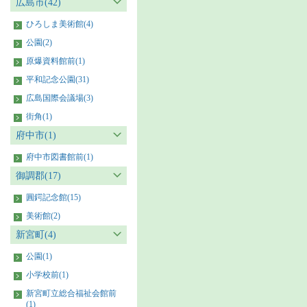
広島市(42)
ひろしま美術館(4)
公園(2)
原爆資料館前(1)
平和記念公園(31)
広島国際会議場(3)
街角(1)
府中市(1)
府中市図書館前(1)
御調郡(17)
圓鍔記念館(15)
美術館(2)
新宮町(4)
公園(1)
小学校前(1)
新宮町立総合福祉会館前
(1)