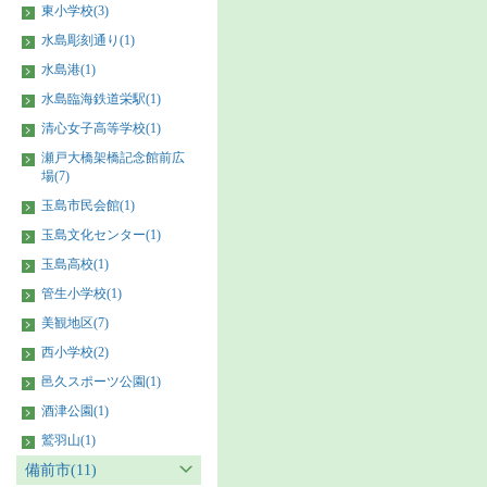
東小学校(3)
水島彫刻通り(1)
水島港(1)
水島臨海鉄道栄駅(1)
清心女子高等学校(1)
瀬戸大橋架橋記念館前広
場(7)
玉島市民会館(1)
玉島文化センター(1)
玉島高校(1)
管生小学校(1)
美観地区(7)
西小学校(2)
邑久スポーツ公園(1)
酒津公園(1)
鷲羽山(1)
備前市(11)