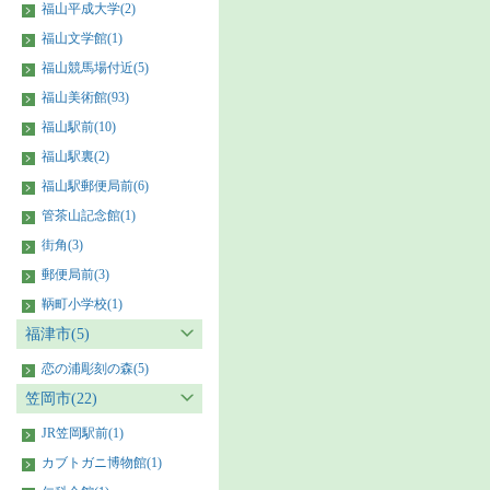
福山平成大学(2)
福山文学館(1)
福山競馬場付近(5)
福山美術館(93)
福山駅前(10)
福山駅裏(2)
福山駅郵便局前(6)
管茶山記念館(1)
街角(3)
郵便局前(3)
鞆町小学校(1)
福津市(5)
恋の浦彫刻の森(5)
笠岡市(22)
JR笠岡駅前(1)
カブトガニ博物館(1)