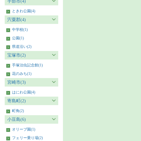
宇部市(4)
ときわ公園(4)
宍粟郡(4)
中学校(1)
公園(1)
県道沿い(2)
宝塚市(2)
手塚治虫記念館(1)
花のみち(1)
宮崎市(3)
はにわ公園(4)
寄島町(2)
町角(2)
小豆島(6)
オリーブ園(1)
フェリー乗り場(2)