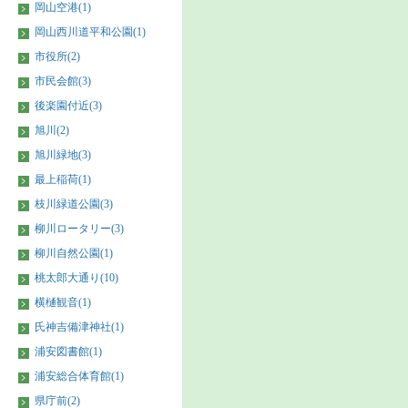
岡山空港(1)
岡山西川道平和公園(1)
市役所(2)
市民会館(3)
後楽園付近(3)
旭川(2)
旭川緑地(3)
最上稲荷(1)
枝川緑道公園(3)
柳川ロータリー(3)
柳川自然公園(1)
桃太郎大通り(10)
横樋観音(1)
氏神吉備津神社(1)
浦安図書館(1)
浦安総合体育館(1)
県庁前(2)