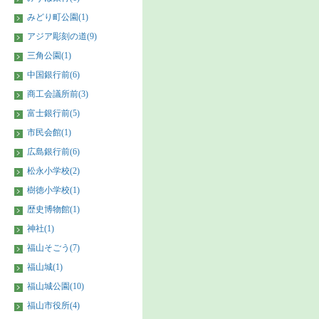
みどり町公園(1)
アジア彫刻の道(9)
三角公園(1)
中国銀行前(6)
商工会議所前(3)
富士銀行前(5)
市民会館(1)
広島銀行前(6)
松永小学校(2)
樹徳小学校(1)
歴史博物館(1)
神社(1)
福山そごう(7)
福山城(1)
福山城公園(10)
福山市役所(4)