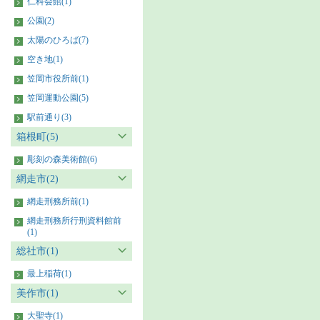
仁科会館(1)
公園(2)
太陽のひろば(7)
空き地(1)
笠岡市役所前(1)
笠岡運動公園(5)
駅前通り(3)
箱根町(5)
彫刻の森美術館(6)
網走市(2)
網走刑務所前(1)
網走刑務所行刑資料館前
(1)
総社市(1)
最上稲荷(1)
美作市(1)
大聖寺(1)