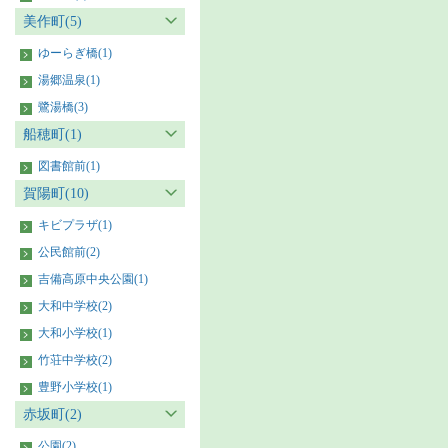
美作町(5)
ゆーらぎ橋(1)
湯郷温泉(1)
鷺湯橋(3)
船穂町(1)
図書館前(1)
賀陽町(10)
キビプラザ(1)
公民館前(2)
吉備高原中央公園(1)
大和中学校(2)
大和小学校(1)
竹荘中学校(2)
豊野小学校(1)
赤坂町(2)
公園(2)