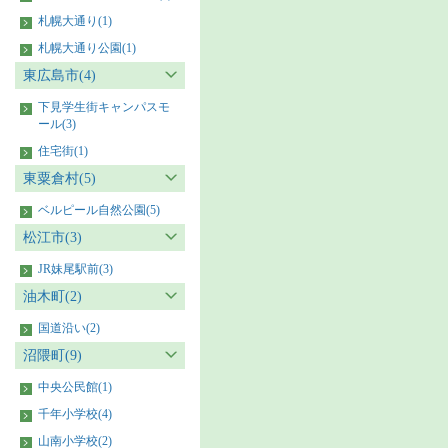
札幌大通り(1)
札幌大通り公園(1)
東広島市(4)
下見学生街キャンパスモ
ール(3)
住宅街(1)
東粟倉村(5)
ベルピール自然公園(5)
松江市(3)
JR妹尾駅前(3)
油木町(2)
国道沿い(2)
沼隈町(9)
中央公民館(1)
千年小学校(4)
山南小学校(2)