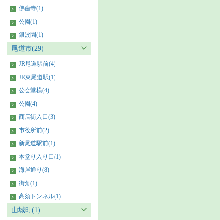
佛歯寺(1)
公園(1)
銀波園(1)
尾道市(29)
JR尾道駅前(4)
JR東尾道駅(1)
公会堂横(4)
公園(4)
商店街入口(3)
市役所前(2)
新尾道駅前(1)
本堂り入り口(1)
海岸通り(8)
街角(1)
高須トンネル(1)
山城町(1)