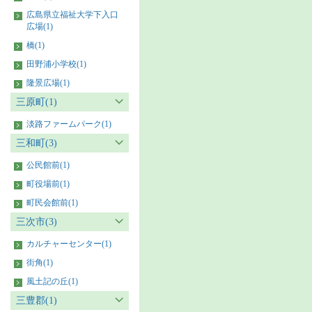
広島県立福祉大学下入口
広場(1)
橋(1)
田野浦小学校(1)
隆景広場(1)
三原町(1)
淡路ファームパーク(1)
三和町(3)
公民館前(1)
町役場前(1)
町民会館前(1)
三次市(3)
カルチャーセンター(1)
街角(1)
風土記の丘(1)
三豊郡(1)