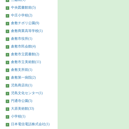
中央図書館前(5)
中庄小学校(2)
倉敷チボリ公園(9)
倉敷商業高等学校(1)
倉敷市役所(1)
倉敷市民会館(4)
倉敷市立図書館(2)
倉敷市立美術館(11)
倉敷支所前(1)
倉敷第一病院(2)
児島商店街(1)
児島文化センター(1)
円通寺公園(5)
大原美術館(33)
小学校(1)
日本電信電話株式会社(1)