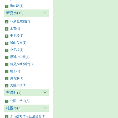
道の駅(1)
新見市(15)
JR新見駅前(2)
上市(1)
中学校(1)
城山公園(1)
小学校(1)
思誠小学校(1)
新見八幡神社(1)
橋上(1)
満奇洞(1)
美郷大橋(1)
有漢町(5)
公園・常山(5)
札幌市(3)
さっぽろ羊ヶ丘展望台(1)