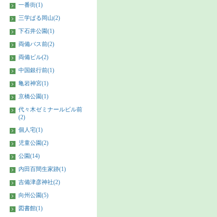
一番街(1)
三学ぱる岡山(2)
下石井公園(1)
両備バス前(2)
両備ビル(2)
中国銀行前(1)
亀岩神宮(1)
京橋公園(1)
代々木ゼミナールビル前
(2)
個人宅(1)
児童公園(2)
公園(14)
内田百間生家跡(1)
吉備津彦神社(2)
向州公園(5)
図書館(1)