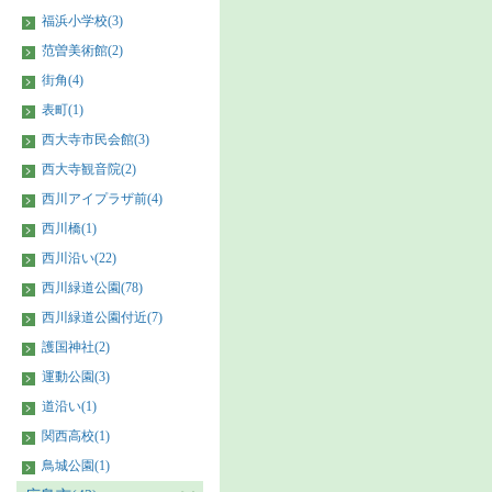
福浜小学校(3)
范曽美術館(2)
街角(4)
表町(1)
西大寺市民会館(3)
西大寺観音院(2)
西川アイプラザ前(4)
西川橋(1)
西川沿い(22)
西川緑道公園(78)
西川緑道公園付近(7)
護国神社(2)
運動公園(3)
道沿い(1)
関西高校(1)
鳥城公園(1)