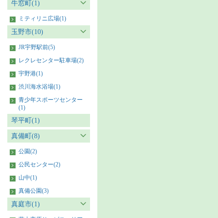
牛窓町(1)
ミティリニ広場(1)
玉野市(10)
JR宇野駅前(5)
レクレセンター駐車場(2)
宇野港(1)
渋川海水浴場(1)
青少年スポーツセンター
(1)
琴平町(1)
真備町(8)
公園(2)
公民センター(2)
山中(1)
真備公園(3)
真庭市(1)