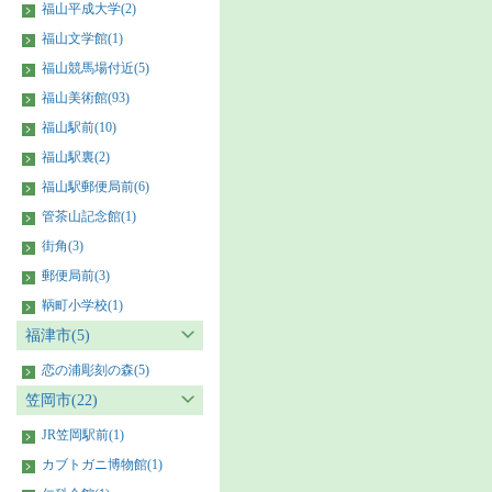
福山平成大学(2)
福山文学館(1)
福山競馬場付近(5)
福山美術館(93)
福山駅前(10)
福山駅裏(2)
福山駅郵便局前(6)
管茶山記念館(1)
街角(3)
郵便局前(3)
鞆町小学校(1)
福津市(5)
恋の浦彫刻の森(5)
笠岡市(22)
JR笠岡駅前(1)
カブトガニ博物館(1)