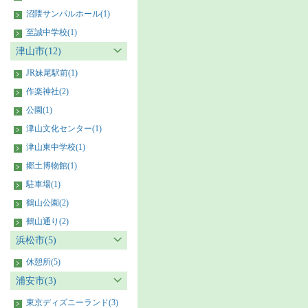
沼隈サンパルホール(1)
至誠中学校(1)
津山市(12)
JR妹尾駅前(1)
作楽神社(2)
公園(1)
津山文化センター(1)
津山東中学校(1)
郷土博物館(1)
駐車場(1)
鶴山公園(2)
鶴山通り(2)
浜松市(5)
休憩所(5)
浦安市(3)
東京ディズニーランド(3)