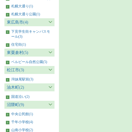
札幌大通り(1)
札幌大通り公園(1)
東広島市(4)
下見学生街キャンパスモ
ール(3)
住宅街(1)
東粟倉村(5)
ベルピール自然公園(5)
松江市(3)
JR妹尾駅前(3)
油木町(2)
国道沿い(2)
沼隈町(9)
中央公民館(1)
千年小学校(4)
山南小学校(2)