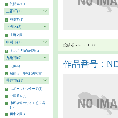
詫間大橋(1)
上郡町(1)
役場前(1)
上野区(3)
上野公園(3)
中村市(1)
投稿者 admin : 15:00
トンボ博物館付近(1)
丸亀市(9)
作品番号：NDS9
公園(6)
猪熊弦一郎現代美術館(3)
井原市(21)
スポーツセンター前(1)
公園通り(2)
市民会館ホワイエ前広場
(1)
田中公園(4)