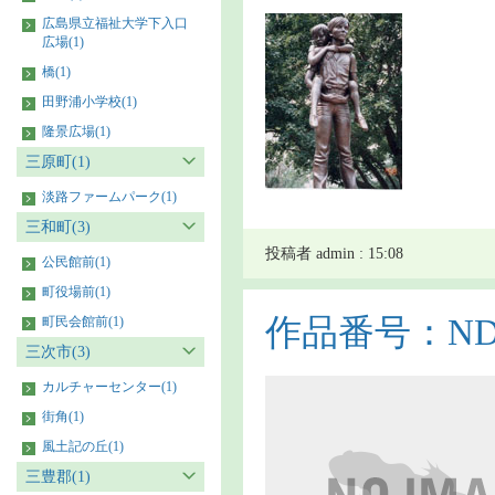
広島県立福祉大学下入口
広場(1)
橋(1)
田野浦小学校(1)
隆景広場(1)
三原町(1)
淡路ファームパーク(1)
三和町(3)
投稿者 admin : 15:08
公民館前(1)
町役場前(1)
作品番号：NDS9
町民会館前(1)
三次市(3)
カルチャーセンター(1)
街角(1)
風土記の丘(1)
三豊郡(1)