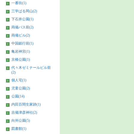
一番街(1)
三学ぱる岡山(2)
下石井公園(1)
両備バス前(2)
両備ビル(2)
中国銀行前(1)
亀岩神宮(1)
京橋公園(1)
代々木ゼミナールビル前
(2)
個人宅(1)
児童公園(2)
公園(14)
内田百間生家跡(1)
吉備津彦神社(2)
向州公園(5)
図書館(1)