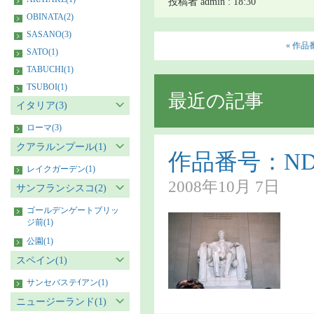
投稿者 admin : 18:30
OBINATA(2)
SASANO(3)
« 作品番
SATO(1)
TABUCHI(1)
TSUBOI(1)
最近の記事
イタリア(3)
ローマ(3)
クアラルンプール(1)
作品番号：NDS9
レイクガーデン(1)
2008年10月 7日
サンフランシスコ(2)
ゴールデンゲートブリッ
ジ前(1)
公園(1)
スペイン(1)
サンセバステｲアン(1)
ニュージーランド(1)