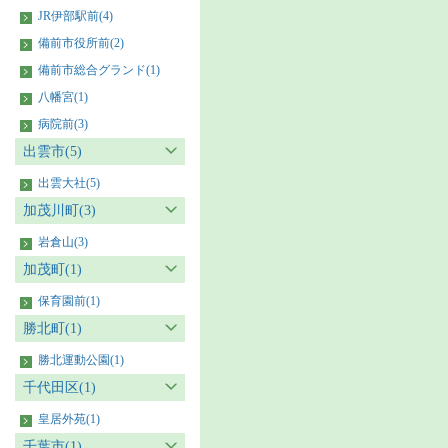
JR伊部駅前(4)
備前市役所前(2)
備前市総合グランド(1)
八幡宮(1)
病院前(3)
出雲市(5)
出雲大社(5)
加茂川町(3)
岩倉山(3)
加茂町(1)
保育園前(1)
勝北町(1)
勝北運動公園(1)
千代田区(1)
皇居外苑(1)
千葉市(1)