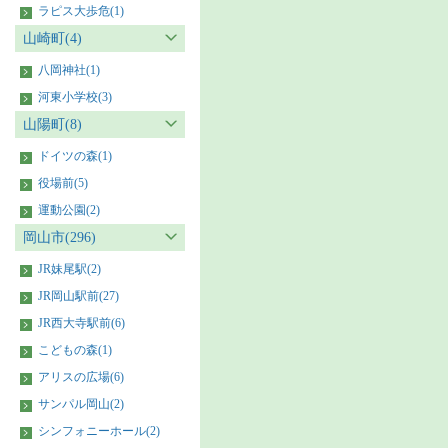
ラピス大歩危(1)
山崎町(4)
八岡神社(1)
河東小学校(3)
山陽町(8)
ドイツの森(1)
役場前(5)
運動公園(2)
岡山市(296)
JR妹尾駅(2)
JR岡山駅前(27)
JR西大寺駅前(6)
こどもの森(1)
アリスの広場(6)
サンパル岡山(2)
シンフォニーホール(2)