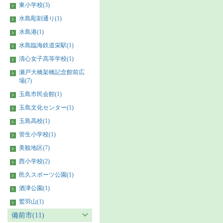
東小学校(3)
水島彫刻通り(1)
水島港(1)
水島臨海鉄道栄駅(1)
清心女子高等学校(1)
瀬戸大橋架橋記念館前広
場(7)
玉島市民会館(1)
玉島文化センター(1)
玉島高校(1)
管生小学校(1)
美観地区(7)
西小学校(2)
邑久スポーツ公園(1)
酒津公園(1)
鷲羽山(1)
備前市(11)