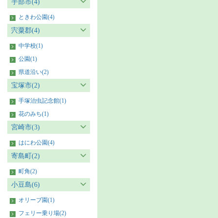
宇部市(4)
ときわ公園(4)
宍粟郡(4)
中学校(1)
公園(1)
県道沿い(2)
宝塚市(2)
手塚治虫記念館(1)
花のみち(1)
宮崎市(3)
はにわ公園(4)
寄島町(2)
町角(2)
小豆島(6)
オリーブ園(1)
フェリー乗り場(2)