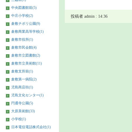
中央図書館前(5)
中庄小学校(2)
投稿者 admin : 14:36
倉敷チボリ公園(9)
倉敷商業高等学校(1)
倉敷市役所(1)
倉敷市民会館(4)
倉敷市立図書館(2)
倉敷市立美術館(11)
倉敷支所前(1)
倉敷第一病院(2)
児島商店街(1)
児島文化センター(1)
円通寺公園(5)
大原美術館(33)
小学校(1)
日本電信電話株式会社(1)