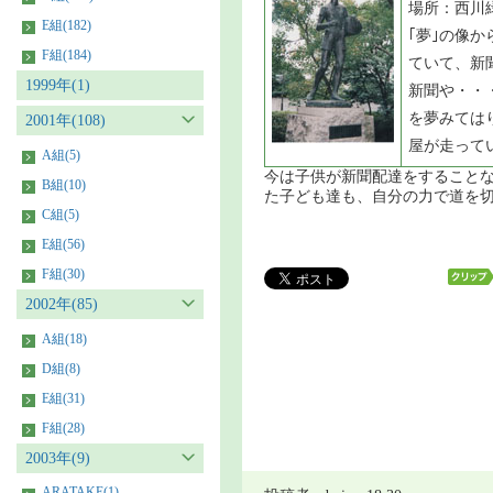
場所：西川
E組(182)
｢夢｣の像
F組(184)
ていて、新
1999年(1)
新聞や・・
を夢みては
2001年(108)
屋が走って
A組(5)
今は子供が新聞配達をすること
B組(10)
た子ども達も、自分の力で道を
C組(5)
E組(56)
F組(30)
2002年(85)
A組(18)
D組(8)
E組(31)
F組(28)
2003年(9)
ARATAKE(1)