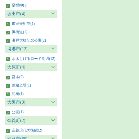
足摺岬(1)
坂出市(4)
市民美術館(1)
浜街道(1)
瀬戸大橋記念公園(2)
堺港市(12)
水木しげるロード周辺(12)
大原町(4)
宮本(2)
武蔵道場(1)
淀橋(1)
大阪市(0)
公園(1)
奈義町(2)
奈義現代美術館(2)
姫路市(65)