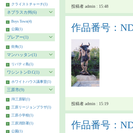
クライストチャーチ(1)
投稿者 admin : 15:48
ネブラスカ州(6)
Boys Town(4)
作品番号：NDS0
公園(1)
ブレアー(1)
街角(1)
マンハッタン(1)
リバティ島(1)
ワシントンD.C(1)
ホワイトハウス議事堂(1)
三原市(9)
JR三原駅(1)
投稿者 admin : 15:19
三原リージョンプラザ(1)
三原小学校(1)
作品番号：NDS9
三原消防署(1)
公園(1)