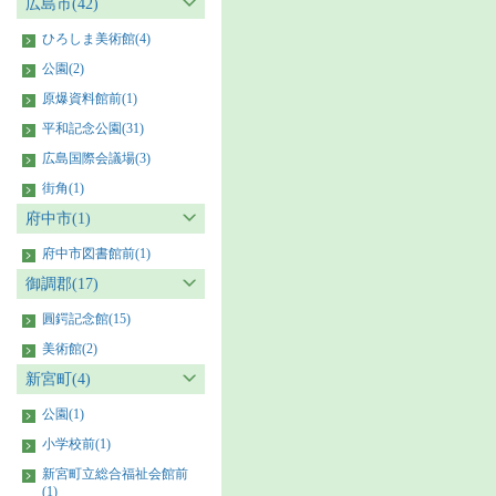
広島市(42)
ひろしま美術館(4)
公園(2)
原爆資料館前(1)
平和記念公園(31)
広島国際会議場(3)
街角(1)
府中市(1)
府中市図書館前(1)
御調郡(17)
圓鍔記念館(15)
美術館(2)
新宮町(4)
公園(1)
小学校前(1)
新宮町立総合福祉会館前
(1)