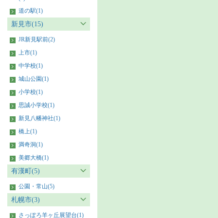
道の駅(1)
新見市(15)
JR新見駅前(2)
上市(1)
中学校(1)
城山公園(1)
小学校(1)
思誠小学校(1)
新見八幡神社(1)
橋上(1)
満奇洞(1)
美郷大橋(1)
有漢町(5)
公園・常山(5)
札幌市(3)
さっぽろ羊ヶ丘展望台(1)