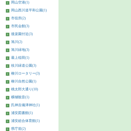
岡山空港(1)
岡山西川道平和公園(1)
市役所(2)
市民会館(3)
後楽園付近(3)
旭川(2)
旭川緑地(3)
最上稲荷(1)
枝川緑道公園(3)
柳川ロータリー(3)
柳川自然公園(1)
桃太郎大通り(10)
横樋観音(1)
氏神吉備津神社(1)
浦安図書館(1)
浦安総合体育館(1)
県庁前(2)