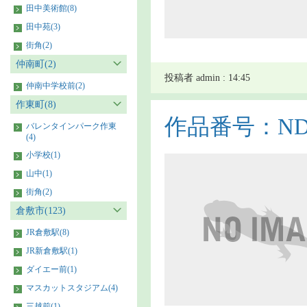
田中美術館(8)
田中苑(3)
街角(2)
仲南町(2)
投稿者 admin : 14:45
仲南中学校前(2)
作東町(8)
作品番号：NDS9
バレンタインパーク作東
(4)
小学校(1)
山中(1)
街角(2)
倉敷市(123)
JR倉敷駅(8)
JR新倉敷駅(1)
ダイエー前(1)
マスカットスタジアム(4)
三越前(1)