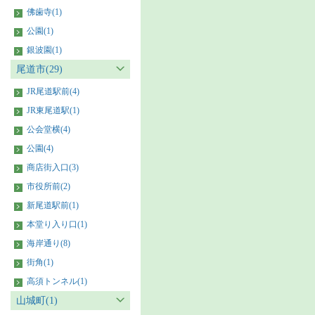
佛歯寺(1)
公園(1)
銀波園(1)
尾道市(29)
JR尾道駅前(4)
JR東尾道駅(1)
公会堂横(4)
公園(4)
商店街入口(3)
市役所前(2)
新尾道駅前(1)
本堂り入り口(1)
海岸通り(8)
街角(1)
高須トンネル(1)
山城町(1)