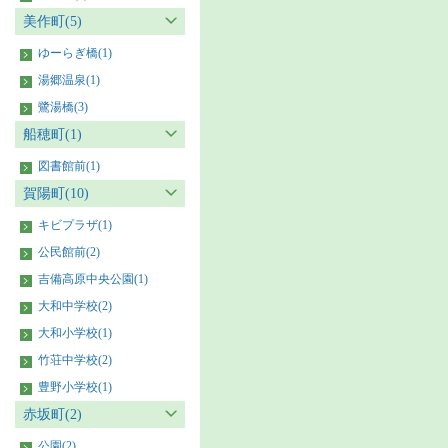
美作町(5)
ゆーらぎ橋(1)
湯郷温泉(1)
鷺湯橋(3)
船穂町(1)
図書館前(1)
賀陽町(10)
キビプラザ(1)
公民館前(2)
吉備高原中央公園(1)
大和中学校(2)
大和小学校(1)
竹荘中学校(2)
豊野小学校(1)
赤坂町(2)
公園(2)