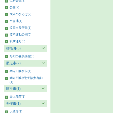
仁科会館(1)
公園(2)
太陽のひろば(7)
空き地(1)
笠岡市役所前(1)
笠岡運動公園(5)
駅前通り(3)
箱根町(5)
彫刻の森美術館(6)
網走市(2)
網走刑務所前(1)
網走刑務所行刑資料館前
(1)
総社市(1)
最上稲荷(1)
美作市(1)
大聖寺(1)