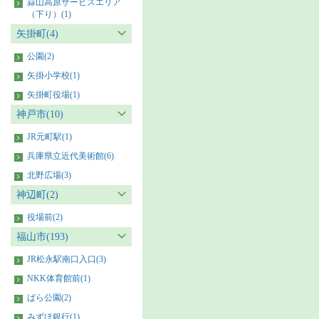
蒜山高原サービスエリア
（下り）(1)
矢掛町(4)
公園(2)
矢掛小学校(1)
矢掛町役場(1)
神戸市(10)
JR元町駅(1)
兵庫県立近代美術館(6)
北野広場(3)
神辺町(2)
役場前(2)
福山市(193)
JR松永駅南口入口(3)
NKK体育館前(1)
ばら公園(2)
みずほ銀行(1)