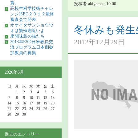
賞」
投稿者 akiyama : 19:00
高校生科学技術チャレ
ンジJSEC２０１２最終
審査会で発表
オオイタサンショウウ
冬休みも発生
オは繁殖期近いよ
座間味島の猫たち
2012年12月29日
2013年ESD日米教員交
流プログラム日本側参
加教員の募集
2026年6月
日
月
火
水
木
金
土
1
2
3
4
5
6
7
8
9
10
11
12
13
14
15
16
17
18
19
20
21
22
23
24
25
26
27
28
29
30
過去のエントリー