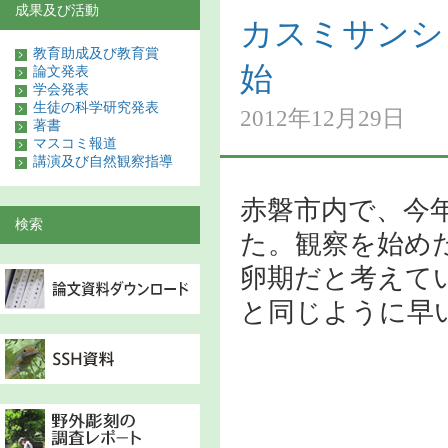
成果及び活動
カスミサンシ
教育助成及び教育賞
始
論文発表
学会発表
生徒の科学研究発表
2012年12月29日
著書
マスコミ報道
講演及び自然観察指導
赤磐市内で、今
検索
た。観察を始めた
卵期だと考えて
と同じように早