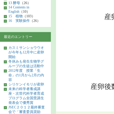
13 酵母
（26）
14 Contents in
English
（10）
産
15 植物
（103）
16 実験操作
（26）
最近のエントリー
カスミサンショウウオ
が今年も12月中に産卵
開始
冬休みも発生生物学グ
ループの生徒は活動中
2012年度 授業「生
命」の1月から2月の内
容
シリケンイモリが産卵
産卵後
未来の科学者養成講
座・次世代科学者育成
プログラム全国受講生
発表会で優秀賞
JSEC２０１２最終審査
会で「審査委員奨励