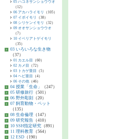
05 ハコネサンショウウオ
（12）
06 アカハライモリ
（105）
07 イボイモリ
（38）
08 シリケンイモリ
（32）
09 オオサンショウウオ
（7）
10 イベリアトゲイモリ
（35）
03 いろいろな生き物
（37）
01 カエル目
（60）
02 カメ目
（72）
03 トカゲ亜目
（5）
04 ヘビ亜目
（4）
06 その他
（46）
04 授業「生命」
（247）
05 研修旅行
（501）
06 野外彫刻
（20）
07 飼育動物・ペット
（135）
08 生命倫理
（147）
09 研究報告
（410）
10 SSH指定研究
（891）
11 理科教育
（564）
12 ESD
（190）