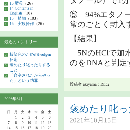
タノール）で1
13 酵母
（26）
14 Contents in
⑤ 94%エタ
English
（10）
15 植物
（103）
常のごとく封入
16 実験操作
（26）
【結果】
最近のエントリー
5NのHClで
核染色のためのFeulgen
反応
のをDNAと判定
褒めたり叱ったりする
こと
「命令されたからやっ
た」という功罪
投稿者 akiyama : 19:32
2026年6月
褒めたり叱っ
日
月
火
水
木
金
土
1
2
3
4
5
6
2021年10月15日
7
8
9
10
11
12
13
14
15
16
17
18
19
20