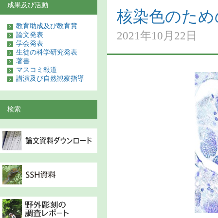
成果及び活動
核染色のためのF
教育助成及び教育賞
2021年10月22日
論文発表
学会発表
生徒の科学研究発表
著書
マスコミ報道
講演及び自然観察指導
検索