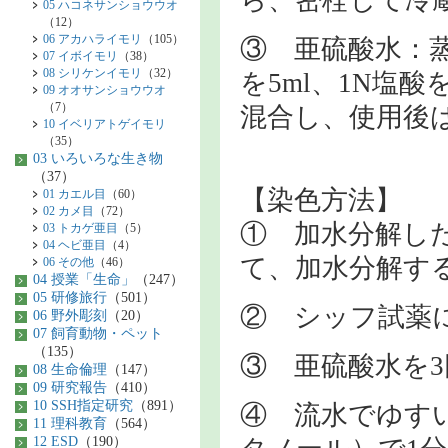
ら、密栓して冷
05 ハコネサンショウウオ
（12）
06 アカハライモリ
（105）
③ 亜硫酸水：蒸
07 イボイモリ
（38）
08 シリケンイモリ
（32）
を5ml、1N塩
09 オオサンショウウオ
（7）
混合し、使用後
10 イベリアトゲイモリ
（35）
03 いろいろな生き物
（37）
【染色方法】
01 カエル目
（60）
02 カメ目
（72）
① 加水分解した切
03 トカゲ亜目
（5）
04 ヘビ亜目
（4）
て、加水分解す
06 その他
（46）
04 授業「生命」
（247）
05 研修旅行
（501）
② シッフ試薬に
06 野外彫刻
（20）
07 飼育動物・ペット
（135）
③ 亜硫酸水を
08 生命倫理
（147）
09 研究報告
（410）
10 SSH指定研究
（891）
④ 流水でゆすい
11 理科教育
（564）
12 ESD
（190）