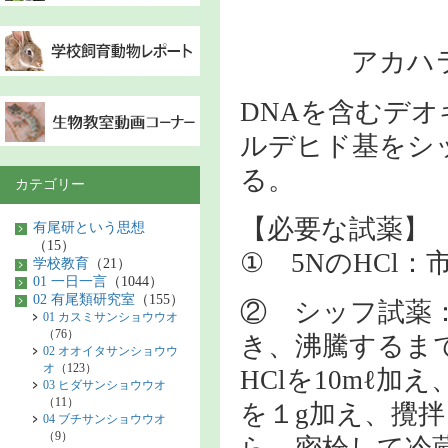
アカハ
DNAを含むデ
ルデヒド基をシ
る。
カテゴリー
【必要な試薬】
有尾研という思想
（15）
① 5NのHCl
学校教育
（21）
01 一日一言
（1044）
02 有尾類研究室
（155）
② シッフ試薬：
01 カスミサンショウウオ
（76）
き、沸騰するま
02 オオイタサンショウウ
オ
（123）
HClを10mℓ加
03 ヒダサンショウウオ
（11）
を１g加え、攪
04 ブチサンショウウオ
（9）