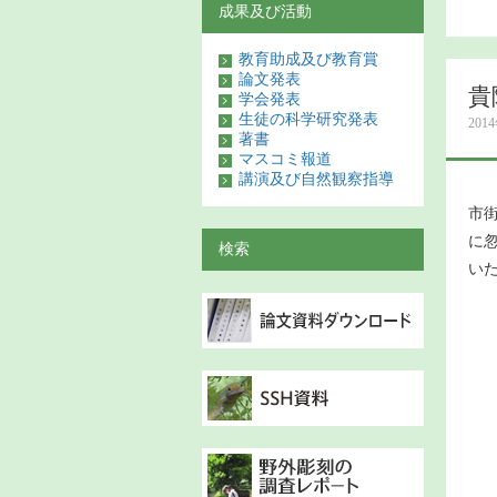
成果及び活動
教育助成及び教育賞
論文発表
貴
学会発表
生徒の科学研究発表
201
著書
マスコミ報道
講演及び自然観察指導
市
に
検索
い