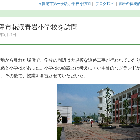
« 貴陽市第一実験小学校を訪問
｜
ブログTOP
｜
青岩の伝統的
陽市花渓青岩小学校を訪問
4年5月21日
街地から離れた場所で、学校の周辺は大規模な道路工事が行われていた
忽然と小学校があった。小学校の施設とは考えにくい本格的なグランド
た。その後で、授業を参観させていただいた。