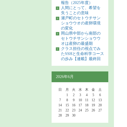
報告（2025年度）
人間にとって、希望を
失うことの意味
瀬戸町のセトウチサン
ショウウオの産卵環境
の変化
岡山県中部から南部の
セトウチサンショウウ
オは産卵の最盛期
クラス担任の視点でみ
たSSHと生命科学コース
の歩み【連載】最終回
2026年6月
日
月
火
水
木
金
土
1
2
3
4
5
6
7
8
9
10
11
12
13
14
15
16
17
18
19
20
21
22
23
24
25
26
27
28
29
30