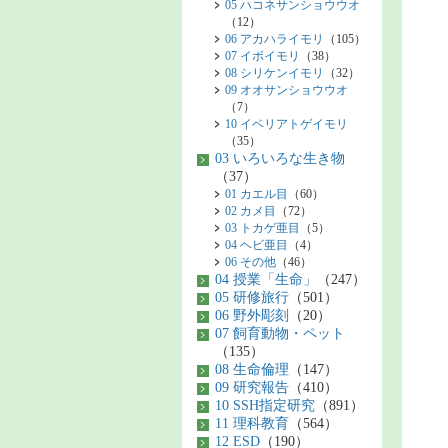
05 ハコネサンショウウオ
（12）
06 アカハライモリ
（105）
07 イボイモリ
（38）
08 シリケンイモリ
（32）
09 オオサンショウウオ
（7）
10 イベリアトゲイモリ
（35）
03 いろいろな生き物
（37）
01 カエル目
（60）
02 カメ目
（72）
03 トカゲ亜目
（5）
04 ヘビ亜目
（4）
06 その他
（46）
04 授業「生命」
（247）
05 研修旅行
（501）
06 野外彫刻
（20）
07 飼育動物・ペット
（135）
08 生命倫理
（147）
09 研究報告
（410）
10 SSH指定研究
（891）
11 理科教育
（564）
12 ESD
（190）