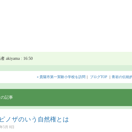
 akiyama : 16:50
« 貴陽市第一実験小学校を訪問
｜
ブログTOP
｜
青岩の伝統的
近の記事
ピノザのいう自然権とは
6年5月 8日