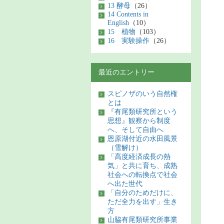
13 酵母
（26）
14 Contents in
English
（10）
15 植物
（103）
16 実験操作
（26）
最近のエントリー
スピノザのいう自然権
とは
『有尾類研究所という
思想』観察から制度
へ、そして自由へ
恩原湖付近の水田風景
（雪解け）
「高度経済成長の熱
気」と共に育ち、成熟
社会への転換点で社会
へ出た世代
「自分のためだけに、
ただ全力を出す」生き
方
山脇有尾類研究所事業